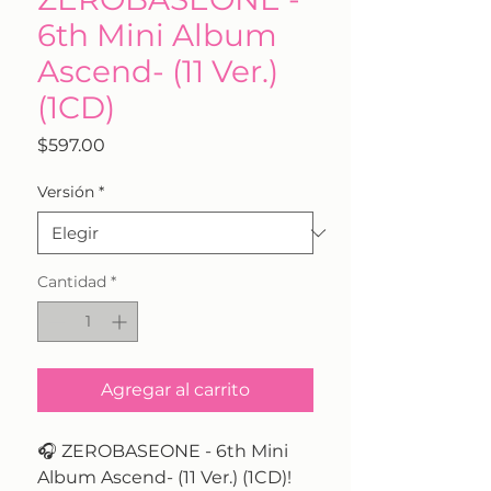
6th Mini Album
Ascend- (11 Ver.)
(1CD)
Precio
$597.00
Versión
*
Cantidad
*
Agregar al carrito
🎧 ZEROBASEONE - 6th Mini
Album Ascend- (11 Ver.) (1CD)!