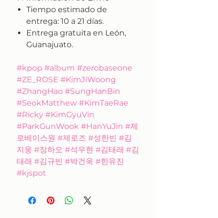
Tiempo estimado de
entrega:
10 a 21 días.
Entrega gratuita en León,
Guanajuato.
#kpop #album #zerobaseone
#ZE_ROSE #KimJiWoong
#ZhangHao #SungHanBin
#SeokMatthew #KimTaeRae
#Ricky #KimGyuVin
#ParkGunWook #HanYuJin #제
로베이스원 #제로즈 #성한빈 #김
지웅 #장하오 #석우현 #김태래 #김
태래 #김규빈 #박건욱 #한유진
#kjspot