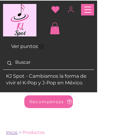
Ver puntos
KJ Spot - Cambiamos la forma de
vivir el K-Pop y J-Pop en México.
Recompensas
Inicio
>
Productos