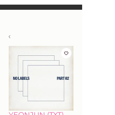
YEONJUN (TXT) -