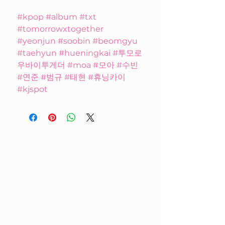
#kpop #album #txt
#tomorrowxtogether
#yeonjun #soobin #beomgyu
#taehyun #hueningkai #투모로
우바이투게더 #moa #모아 #수빈
#연준 #범규 #태현 #휴닝카이
#kjspot