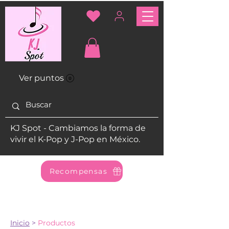
Ver puntos
KJ Spot - Cambiamos la forma de
vivir el K-Pop y J-Pop en México.
Recompensas
Inicio
>
Productos