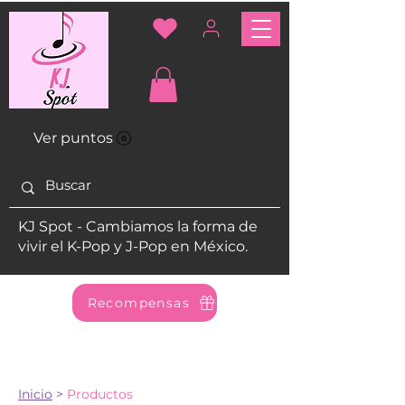
Ver puntos
KJ Spot - Cambiamos la forma de
vivir el K-Pop y J-Pop en México.
Recompensas
Inicio
>
Productos