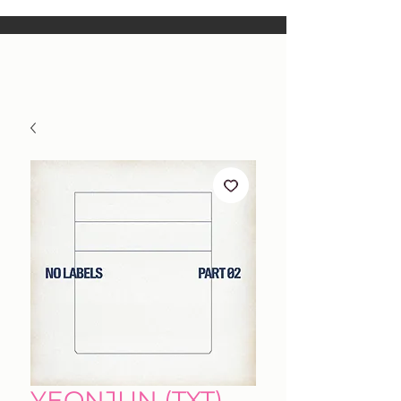
YEONJUN (TXT) -