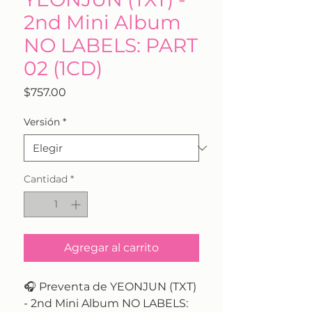
2nd Mini Album
NO LABELS: PART
02 (1CD)
Precio
$757.00
Versión
*
Cantidad
*
Agregar al carrito
🎧 Preventa de YEONJUN (TXT)
- 2nd Mini Album NO LABELS: