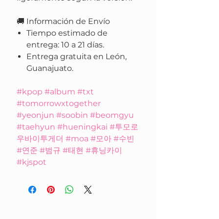
🚚
Información de Envío
Tiempo estimado de
entrega:
10 a 21 días.
Entrega gratuita en León,
Guanajuato.
#kpop #album #txt
#tomorrowxtogether
#yeonjun #soobin #beomgyu
#taehyun #hueningkai #투모로
우바이투게더 #moa #모아 #수빈
#연준 #범규 #태현 #휴닝카이
#kjspot