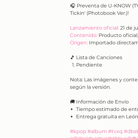
🎧 Preventa de U-KNOW (TVX
Tickin' (Photobook Ver.)!
Lanzamiento oficial:
21 de ju
Contenido:
Producto oficial,
Origen:
Importado directam
🎵 Lista de Canciones
Pendiente
Nota:
Las imágenes y conte
según la versión.
🚚
Información de Envío
Tiempo estimado de ent
Entrega gratuita en León
#kpop #album #tvxq #dbs