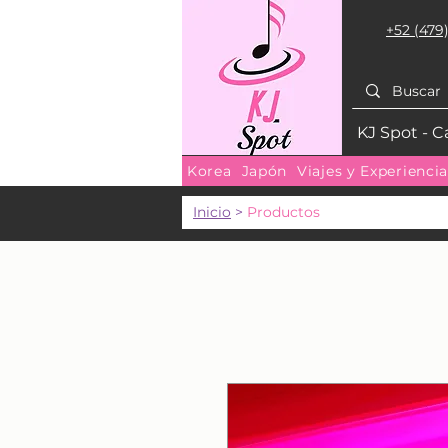
+52 (479)
KJ Spot - C
Korea
Japón
Viajes y Experienci
Inicio
>
Productos