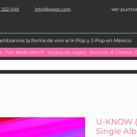
 332-1149
info@kjspot.com
Ver punto
ambiamos la forma de vivir el K-Pop y J-Pop en México.
as
Fan Made Merch
Tarjeta de regalo
Servicio al Cliente
U-KNOW (T
Single Al