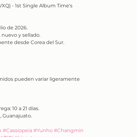
Q) - 1st Single Album Time's
lio de 2026.
 nuevo y sellado.
ente desde Corea del Sur.
nidos pueden variar ligeramente
rega:
10 a 21 días.
, Guanajuato.
k #Cassiopeia #Yunho #Changmin