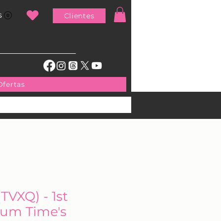
s
Clientes
Ofertas
VXQ) - 1st
bum Time's