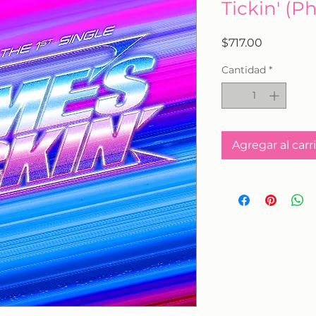
Tickin' (P
Precio
$717.00
Cantidad
*
Agregar al carr