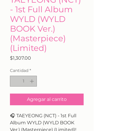
- 1st Full Album
WYLD (WYLD
BOOK Ver.)
(Masterpiece)
(Limited)
Precio
$1,307.00
Cantidad
*
Agregar al carrito
🎧 TAEYEONG (NCT) - 1st Full
Album WYLD (WYLD BOOK
Ver.) (Masterpiece) (Limited)!