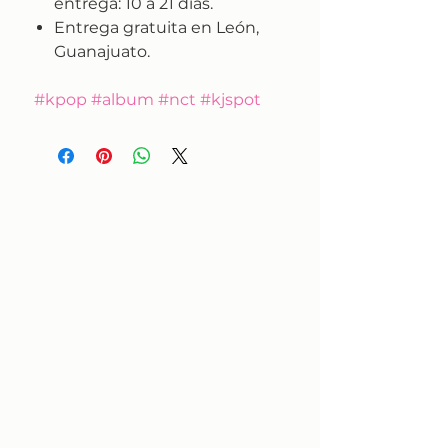
entrega:
10 a 21 días.
Entrega gratuita en León,
Guanajuato.
#kpop #album #nct #kjspot