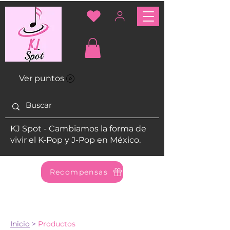
Ver puntos
KJ Spot - Cambiamos la forma de
vivir el K-Pop y J-Pop en México.
Recompensas
Inicio
>
Productos