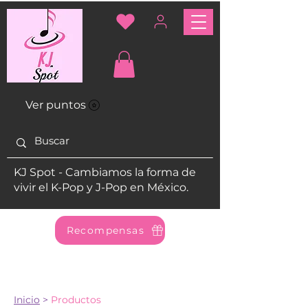
Ver puntos
KJ Spot - Cambiamos la forma de
vivir el K-Pop y J-Pop en México.
Recompensas
Inicio
>
Productos