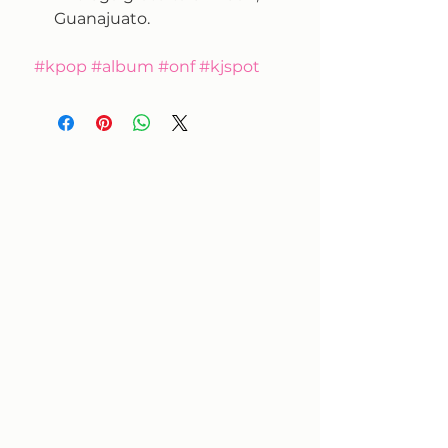
Guanajuato.
#kpop #album #onf #kjspot