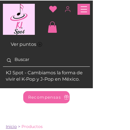
Ver puntos
KJ Spot - Cambiamos la forma de
vivir el K-Pop y J-Pop en México.
Recompensas
Inicio
>
Productos