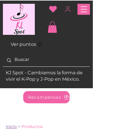
Ver puntos
KJ Spot - Cambiamos la forma de
vivir el K-Pop y J-Pop en México.
Recompensas
Inicio
>
Productos