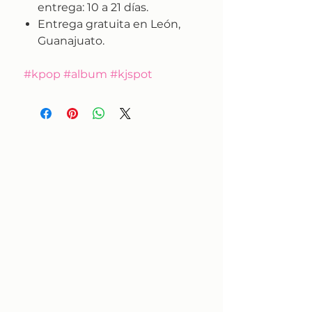
entrega:
10 a 21 días.
Entrega gratuita en León,
Guanajuato.
#kpop #album #kjspot