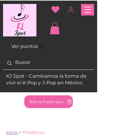
Ver puntos
KJ Spot - Cambiamos la forma de
vivir el K-Pop y J-Pop en México.
Recompensas
Inicio
>
Productos