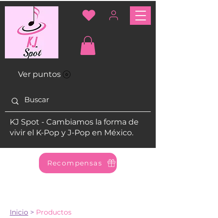
Ver puntos
KJ Spot - Cambiamos la forma de
vivir el K-Pop y J-Pop en México.
Recompensas
Inicio
>
Productos