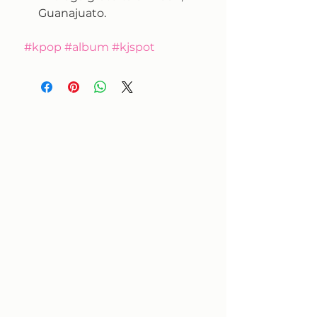
Guanajuato.
#kpop #album #kjspot