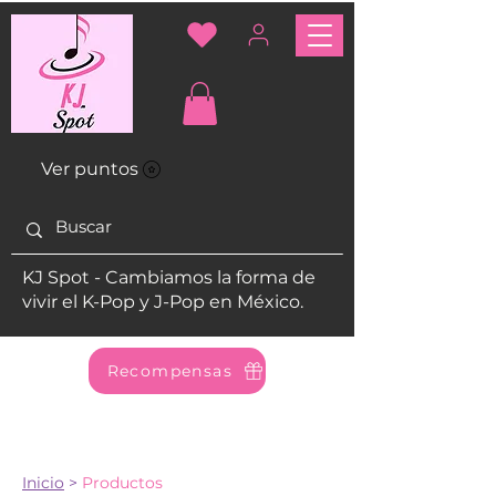
Ver puntos
KJ Spot - Cambiamos la forma de
vivir el K-Pop y J-Pop en México.
Recompensas
Inicio
>
Productos