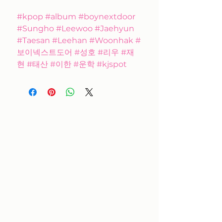
#kpop #album #boynextdoor
#Sungho #Leewoo #Jaehyun
#Taesan #Leehan #Woonhak #
보이넥스트도어 #성호 #리우 #재
현 #태산 #이한 #운학 #kjspot