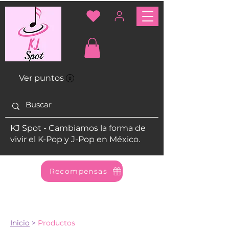
Ver puntos
KJ Spot - Cambiamos la forma de
vivir el K-Pop y J-Pop en México.
Recompensas
Inicio
>
Productos