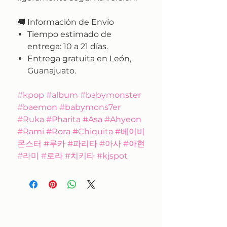
🚚
Información de Envío
Tiempo estimado de
entrega:
10 a 21 días.
Entrega gratuita en León,
Guanajuato.
#kpop #album #babymonster
#baemon #babymons7er
#Ruka #Pharita #Asa #Ahyeon
#Rami #Rora #Chiquita #베이비
몬스터 #루카 #파리타 #아사 #아현
#라미 #로라 #치키타 #kjspot