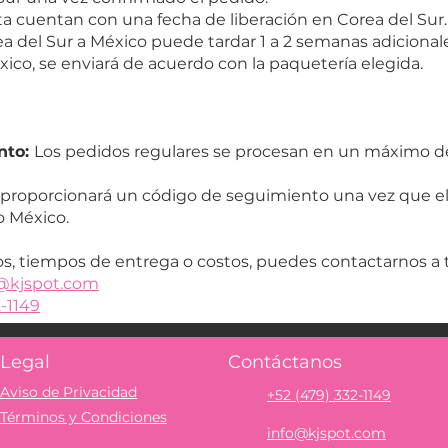
a cuentan con una fecha de liberación en Corea del Sur.
a del Sur a México puede tardar 1 a 2 semanas adicional
ico, se enviará de acuerdo con la paquetería elegida.
nto:
Los pedidos regulares se procesan en un máximo de 
proporcionará un código de seguimiento una vez que el
o México.
s, tiempos de entrega o costos, puedes contactarnos a t
@kjspot.com
2-1149
Legal
Contáctanos
Aviso de Privacidad
+52 (479) 332-1149
Términos y Condiciones
info@kjspot.com