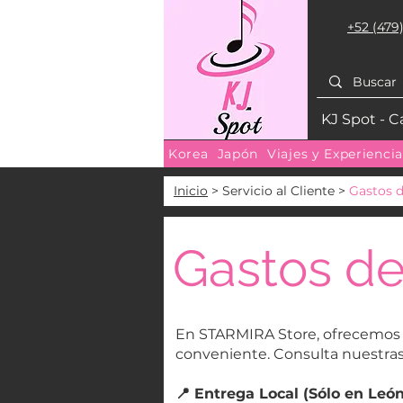
+52 (479)
KJ Spot - C
Korea
Japón
Viajes y Experienci
Inicio
> Servicio al Cliente >
Gastos 
Gastos de
En STARMIRA Store, ofrecemos 
conveniente. Consulta nuestras 
📍 Entrega Local (Sólo en Leó