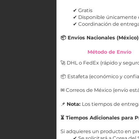
✔ Gratis
✔ Disponible únicamente 
✔ Coordinación de entrega
📦 Envíos Nacionales (México)
Método de Envío
🚀 DHL o FedEx (rápido y segur
📦 Estafeta (económico y confia
✉ Correos de México (envío est
📌
Nota:
Los tiempos de entrega
⏳ Tiempos Adicionales para P
Si adquieres un producto en pr
✔ S
e solicitará a Corea de