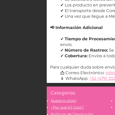
✔ Los producto en prevent
✔ El transporte desde Core
✔ Una vez que llegue a Méx
📢 Información Adicional
✔
Tiempo de Procesamie
envío.
✔
Número de Rastreo:
Se 
✔
Cobertura:
Envíos a tod
Para cualquier duda sobre envío
📩 Correo Electrónico:
info
📱 WhatsApp:
+52 (479) 33
Categorías
Nuestra visión
¿Por qué KJ Spot?
Políticas de Devolución