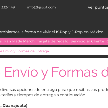
 332-1149
info@kjspot.com
Ver punto
ambiamos la forma de vivir el K-Pop y J-Pop en México.
as
Fan Made Merch
Tarjeta de regalo
Servicio al Cliente
de Envío y Formas de Entrega
 Envío y Formas 
diversas opciones de entrega para que recibas tus pro
tarifas y tiempos de entrega a continuación.
n, Guanajuato)