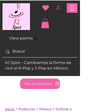
View points
KJ Spot - Cambiamos la forma de
vivir el K-Pop y J-Pop en México.
Recompensas
Inicio
> Poductos > Música > Solistas y