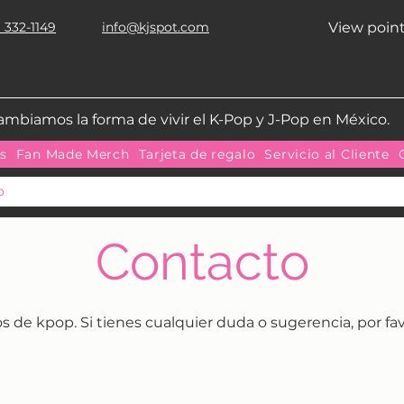
 332-1149
info@kjspot.com
View poin
ambiamos la forma de vivir el K-Pop y J-Pop en México.
as
Fan Made Merch
Tarjeta de regalo
Servicio al Cliente
o
Contacto
de kpop. Si tienes cualquier duda o sugerencia, por fa