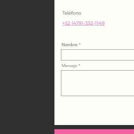
Teléfono
+52 (479)-332-1149
Nombre
Mensaje