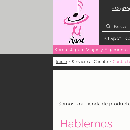
+52 (479)
KJ Spot - C
Korea
Japón
Viajes y Experienci
Inicio
> Servicio al Cliente >
Contact
Somos una tienda de productos 
Hablemos