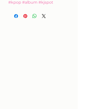
#kpop #album #kjspot