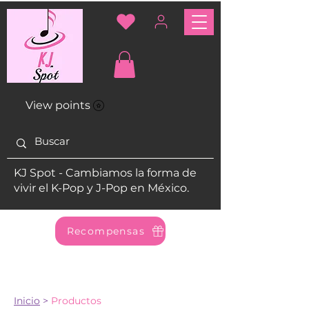
View points
KJ Spot - Cambiamos la forma de
vivir el K-Pop y J-Pop en México.
Recompensas
Inicio
>
Productos