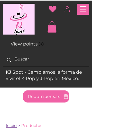
View points
KJ Spot - Cambiamos la forma de
vivir el K-Pop y J-Pop en México.
Recompensas
Inicio
>
Productos