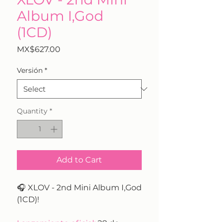
Album I,God
(1CD)
Price
MX$627.00
Versión
*
Quantity
*
Add to Cart
🎧 XLOV - 2nd Mini Album I,God
(1CD)!