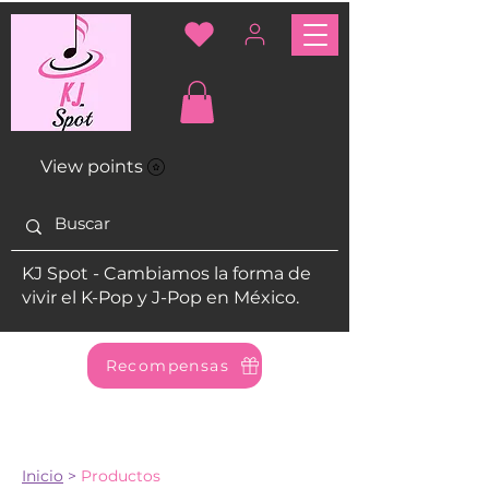
View points
KJ Spot - Cambiamos la forma de
vivir el K-Pop y J-Pop en México.
Recompensas
Inicio
>
Productos