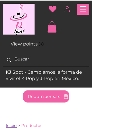
View points
KJ Spot - Cambiamos la forma de
vivir el K-Pop y J-Pop en México.
Recompensas
Inicio
>
Productos