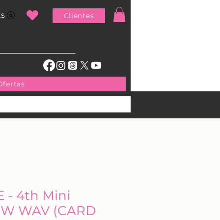
ts
Clientes
Ofertas
- 4th Mini
EW WAV (CARD