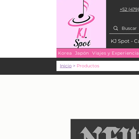
+52 (479)
KJ Spot - C
Korea
Japón
Viajes y Experienci
Inicio
>
Productos