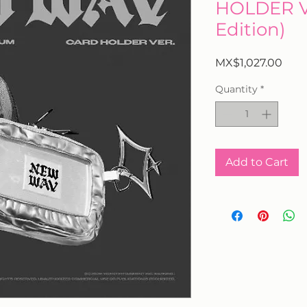
HOLDER Ve
Edition)
Pric
MX$1,027.00
Quantity
*
Add to Cart