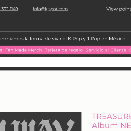
 332-1149
info@kjspot.com
View poin
ambiamos la forma de vivir el K-Pop y J-Pop en México.
as
Fan Made Merch
Tarjeta de regalo
Servicio al Cliente
TREASURE 
Album N