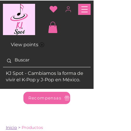
View points
KJ Spot - Cambiamos la forma de
vivir el K-Pop y J-Pop en México.
Recompensas
Inicio
>
Productos