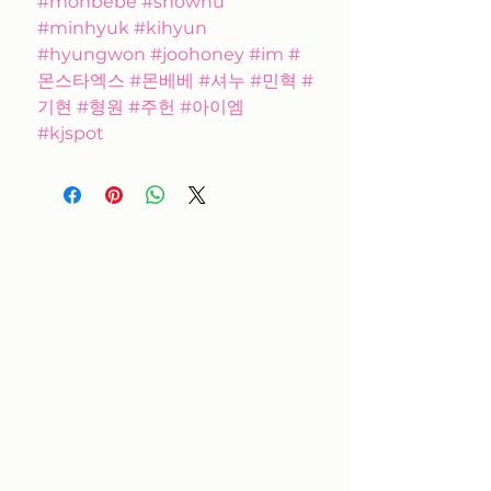
#monbebe #shownu
#minhyuk #kihyun
#hyungwon #joohoney #im #
몬스타엑스 #몬베베 #셔누 #민혁 #
기현 #형원 #주헌 #아이엠
#kjspot