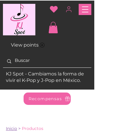
View points
KJ Spot - Cambiamos la forma de
vivir el K-Pop y J-Pop en México.
Recompensas
Inicio
>
Productos