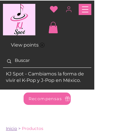
View points
KJ Spot - Cambiamos la forma de
vivir el K-Pop y J-Pop en México.
Recompensas
Inicio
>
Productos