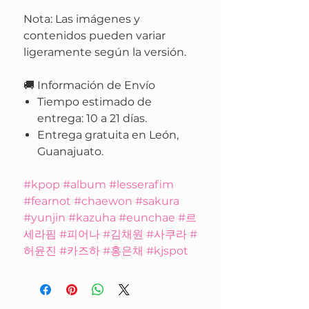
Nota:
Las imágenes y
contenidos pueden variar
ligeramente según la versión.
🚚
Información de Envío
Tiempo estimado de
entrega:
10 a 21 días.
Entrega gratuita en León,
Guanajuato.
#kpop #album #lesserafim
#fearnot #chaewon #sakura
#yunjin #kazuha #eunchae #르
세라핌 #피어나 #김채원 #사쿠라 #
허윤진 #카즈하 #홍은채 #kjspot