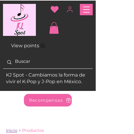
View points
KJ Spot - Cambiamos la forma de
vivir el K-Pop y J-Pop en México.
Recompensas
Inicio
>
Productos