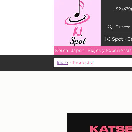
+52 (479)
KJ Spot - C
Korea
Japón
Viajes y Experienci
Inicio
>
Productos