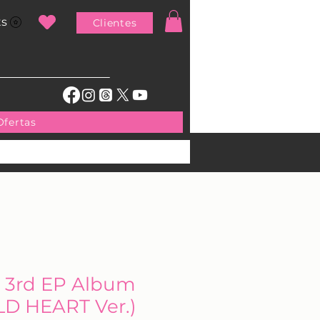
ts
Clientes
Ofertas
 3rd EP Album
D HEART Ver.)