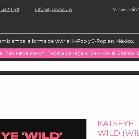
 332-1149
info@kjspot.com
View poin
ambiamos la forma de vivir el K-Pop y J-Pop en México.
as
Fan Made Merch
Tarjeta de regalo
Servicio al Cliente
KATSEYE -
WILD (WIL