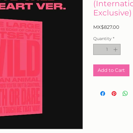
(Internati
Exclusive)
Price
MX$827.00
Quantity
*
Add to Cart