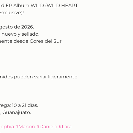
 3rd EP Album WILD (WILD HEART
Exclusive)!
gosto de 2026.
 nuevo y sellado.
ente desde Corea del Sur.
nidos pueden variar ligeramente
rega:
10 a 21 días.
, Guanajuato.
ophia #Manon #Daniela #Lara