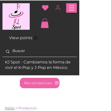
View points
KJ Spot - Cambiamos la forma de
vivir el K-Pop y J-Pop en México.
Recompensas
Inicio
>
Productos