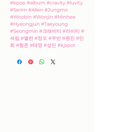
#kpop #album #cravity #luvity
#Serim #Allen #Jungmo
#Woobin #Wonjin #Minhee
#Hyeongjun #Taeyoung
#Seongmin #크래비티 #러비티 #
세림 #앨런 #정모 #우빈 #원진 #민
희 #형준 #태영 #성민 #kjspot