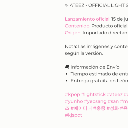
✨ ATEEZ - OFFICIAL LIGHT S
Lanzamiento oficial:
15 de j
Contenido:
Producto oficial,
Origen:
Importado directam
Nota:
Las imágenes y conte
según la versión.
🚚
Información de Envío
Tiempo estimado de ent
Entrega gratuita en León
#kpop #lightstick #ateez
#yunho #yeosang #san #
즈 #에이티니 #홍중 #성화 #윤
#kjspot