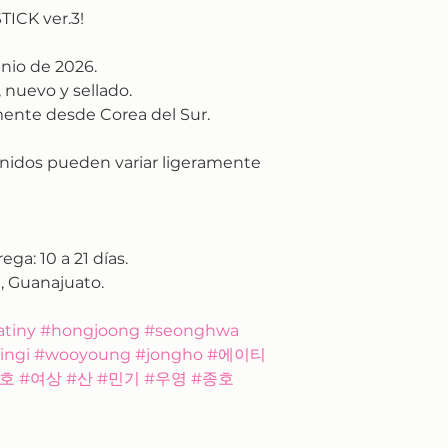
TICK ver.3!
unio de 2026.
 nuevo y sellado.
ente desde Corea del Sur.
nidos pueden variar ligeramente
rega:
10 a 21 días.
, Guanajuato.
 #atiny #hongjoong #seonghwa
mingi #wooyoung #jongho #에이티
호 #여상 #산 #민기 #우영 #종호