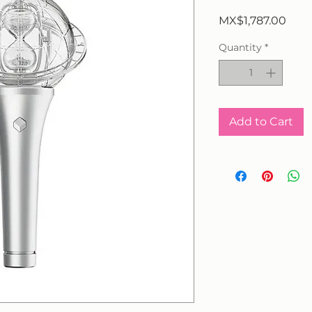
Pric
MX$1,787.00
Quantity
*
Add to Cart