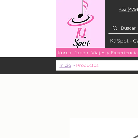
+52 (479)
KJ Spot - C
Korea
Japón
Viajes y Experienci
Inicio
>
Productos