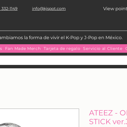
 332-1149
info@kjspot.com
View poin
ambiamos la forma de vivir el K-Pop y J-Pop en México.
as
Fan Made Merch
Tarjeta de regalo
Servicio al Cliente
ATEEZ - O
STICK ver.