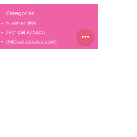
Categorías
Nuestra visión
¿Por qué KJ Spot?
Políticas de Devolución
Legal
Aviso de Privacidad
Términos y Condiciones
Ayuda (FAQs)
Medios de Pago
Escríbenos
Contáctanos
+52 (479) 332-1149
info@kjspot.com