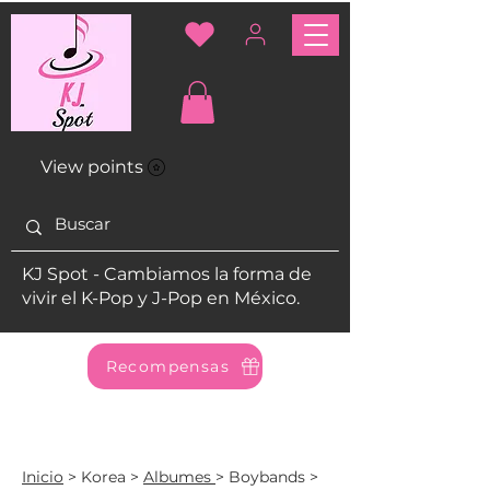
View points
KJ Spot - Cambiamos la forma de
vivir el K-Pop y J-Pop en México.
Recompensas
Inicio
> Korea >
Albumes
>
Boybands
>