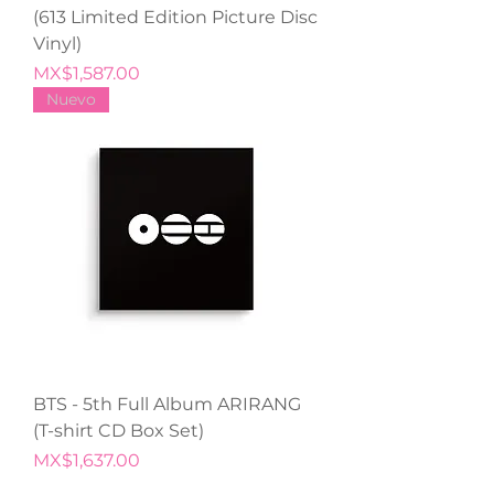
(613 Limited Edition Picture Disc
Vinyl)
Price
MX$1,587.00
Nuevo
BTS - 5th Full Album ARIRANG
(T-shirt CD Box Set)
Price
MX$1,637.00