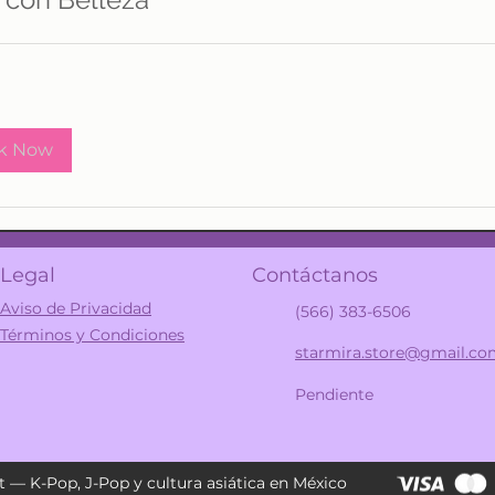
k Now
Legal
Contáctanos
Aviso de Privacidad
(566) 383-6506
Términos y Condiciones
starmira.store@gmail.c
Pendiente
 — K-Pop, J-Pop y cultura asiática en México