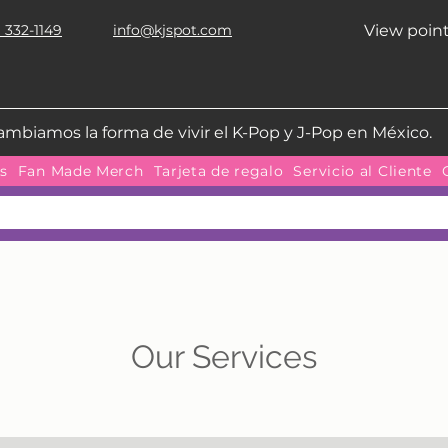
 332-1149
info@kjspot.com
View poin
ambiamos la forma de vivir el K-Pop y J-Pop en México.
as
Fan Made Merch
Tarjeta de regalo
Servicio al Cliente
Our Services