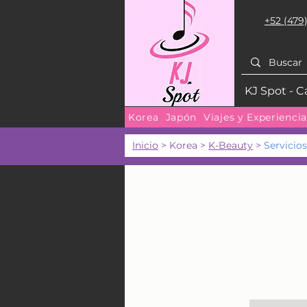
+52 (479)
KJ Spot - C
Korea
Japón
Viajes y Experienci
Inicio
> Korea >
K-Beauty
>
Servicios