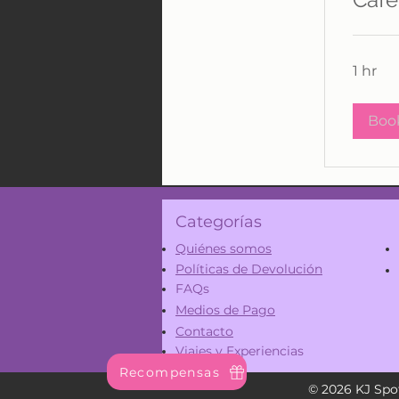
1 hr
Boo
Categorías
Quiénes somos
Políticas de Devolución
FAQs
Medios de Pago
Contacto
Viajes y Experiencias
Recompensas
© 2026 KJ Spot