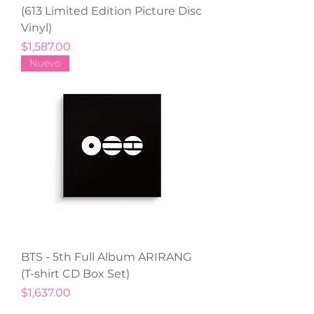
(613 Limited Edition Picture Disc
Vinyl)
Precio
$1,587.00
Nuevo
BTS - 5th Full Album ARIRANG
(T-shirt CD Box Set)
Precio
$1,637.00