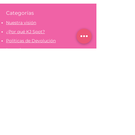
Categorías
Nuestra visión
¿Por qué KJ Spot?
Políticas de Devolución
Legal
Aviso de Privacidad
Términos y Condiciones
Ayuda (FAQs)
Medios de Pago
Escríbenos
Contáctanos
+52 (479) 332-1149
info@kjspot.com