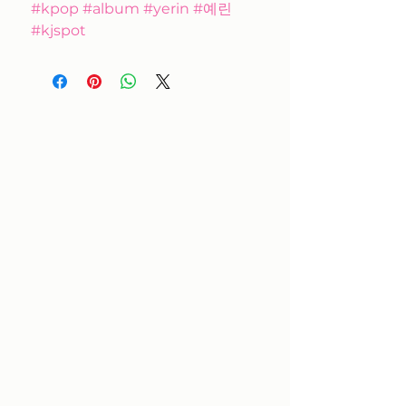
#kpop #album #yerin #예린
#kjspot