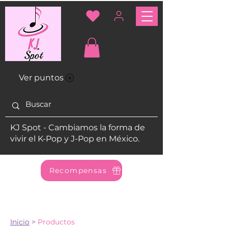
Ver puntos
KJ Spot - Cambiamos la forma de
vivir el K-Pop y J-Pop en México.
Recompensas
Inicio
>
Productos