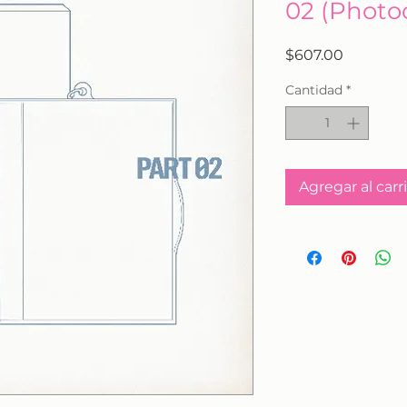
02 (Photoc
Precio
$607.00
Cantidad
*
Agregar al carr