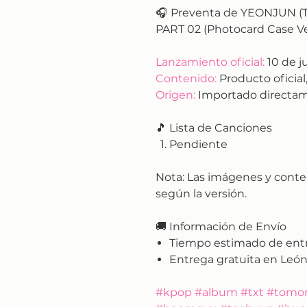
🎧 Preventa de YEONJUN (T
PART 02 (Photocard Case Ver
Lanzamiento oficial:
10 de ju
Contenido:
Producto oficial,
Origen:
Importado directam
🎵 Lista de Canciones
Pendiente
Nota:
Las imágenes y conte
según la versión.
🚚
Información de Envío
Tiempo estimado de ent
Entrega gratuita en León
#kpop #album #txt #tomor