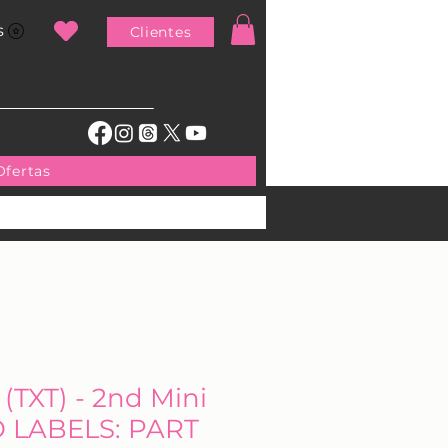
s
Clientes
Ofertas
TXT) - 2nd Mini
 LABELS: PART