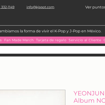
 332-1149
info@kjspot.com
Ver punto
ambiamos la forma de vivir el K-Pop y J-Pop en México.
as
Fan Made Merch
Tarjeta de regalo
Servicio al Cliente
YEONJUN (
Album NO