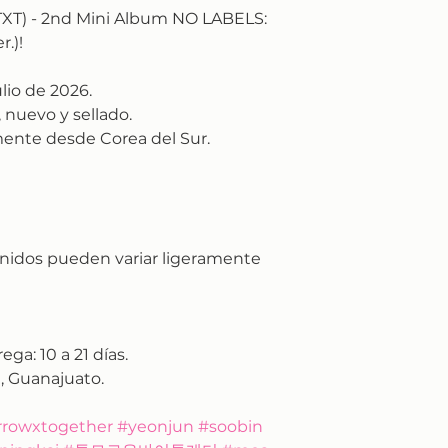
XT) - 2nd Mini Album NO LABELS:
.)!
lio de 2026.
 nuevo y sellado.
ente desde Corea del Sur.
nidos pueden variar ligeramente
rega:
10 a 21 días.
, Guanajuato.
rowxtogether #yeonjun #soobin