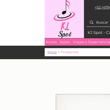
+52 (479)
KJ Spot - C
Korea
Japón
Viajes y Experienci
Inicio
>
Productos