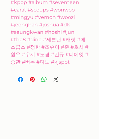
#kpop #album #seventeen
#carat #scoups #wonwoo
#mingyu #vernon #woozi
#jeonghan #joshua #dk
#seungkwan #hoshi #jun
#the8 #dino #세븐틴 #캐럿 #에
스쿱스 #정한 #조슈아 #준 #호시 #
원우 #우지 #도겸 #민규 #디에잇 #
승관 #버논 #디노 #kjspot