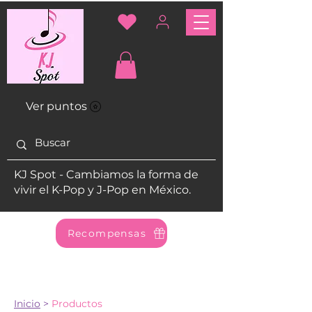
Ver puntos
KJ Spot - Cambiamos la forma de
vivir el K-Pop y J-Pop en México.
Recompensas
Inicio
>
Productos