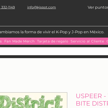
 332-1149
info@kjspot.com
Ver punto
ambiamos la forma de vivir el K-Pop y J-Pop en México.
as
Fan Made Merch
Tarjeta de regalo
Servicio al Cliente
USPEER - 
BITE DISTR