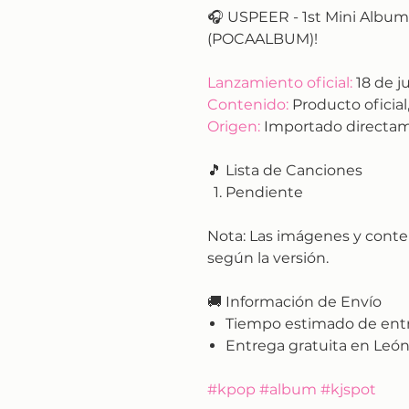
🎧 USPEER - 1st Mini Album 
(POCAALBUM)!
Lanzamiento oficial:
18 de j
Contenido:
Producto oficial,
Origen:
Importado directam
🎵 Lista de Canciones
Pendiente
Nota:
Las imágenes y conte
según la versión.
🚚
Información de Envío
Tiempo estimado de ent
Entrega gratuita en León
#kpop #album #kjspot