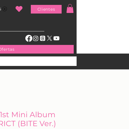
s
Clientes
Ofertas
1st Mini Album
ICT (BITE Ver.)