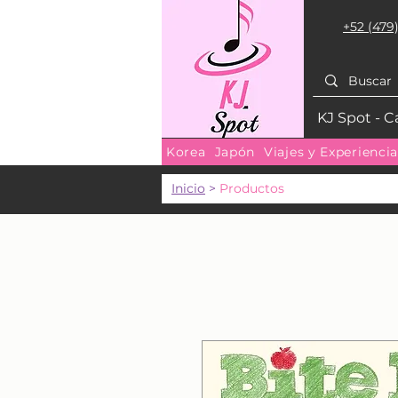
+52 (479)
KJ Spot - C
Korea
Japón
Viajes y Experienci
Inicio
>
Productos