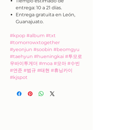
Tiempo estimado de
entrega:
10 a 21 días.
Entrega gratuita en León,
Guanajuato.
#kpop #album #txt
#tomorrowxtogether
#yeonjun #soobin #beomgyu
#taehyun #hueningkai #투모로
우바이투게더 #moa #모아 #수빈
#연준 #범규 #태현 #휴닝카이
#kjspot