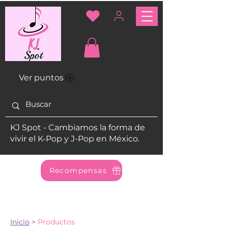
Ver puntos
KJ Spot - Cambiamos la forma de
vivir el K-Pop y J-Pop en México.
Recompensas
Inicio
>
Productos