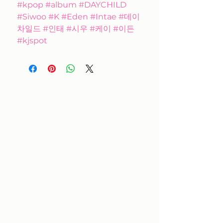
#kpop #album #DAYCHILD
#Siwoo #K #Eden #Intae #데이
차일드 #인태 #시우 #케이 #이든
#kjspot