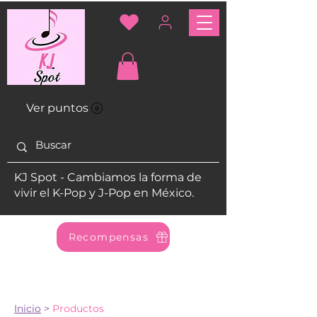
Ver puntos
KJ Spot - Cambiamos la forma de
vivir el K-Pop y J-Pop en México.
Recompensas
Inicio
>
Productos