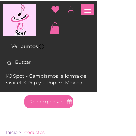
Ver puntos
KJ Spot - Cambiamos la forma de
vivir el K-Pop y J-Pop en México.
Recompensas
Inicio
>
Productos