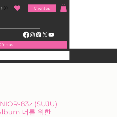
ts
Clientes
Ofertas
NIOR-83z (SUJU)
ni Album 너를 위한