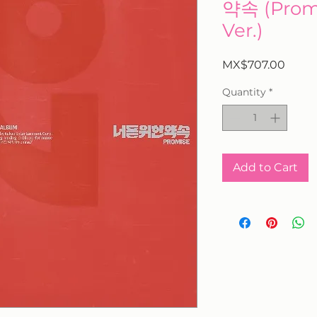
약속 (Prom
Ver.)
Price
MX$707.00
Quantity
*
Add to Cart