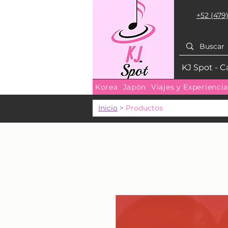
+52 (479)
KJ Spot - C
Korea
Japón
Viajes y Experienci
Inicio
>
Productos