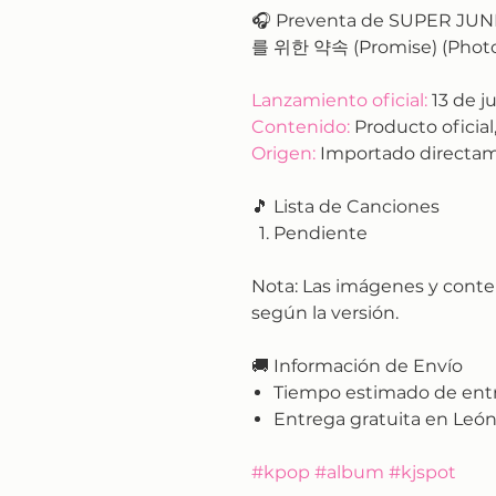
🎧 Preventa de SUPER JUNI
를 위한 약속 (Promise) (Photob
Lanzamiento oficial:
13 de ju
Contenido:
Producto oficial,
Origen:
Importado directam
🎵 Lista de Canciones
Pendiente
Nota:
Las imágenes y conte
según la versión.
🚚
Información de Envío
Tiempo estimado de ent
Entrega gratuita en León
#kpop #album #kjspot