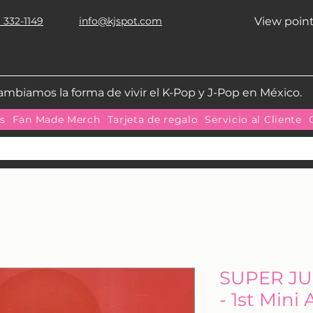
 332-1149
info@kjspot.com
View poin
ambiamos la forma de vivir el K-Pop y J-Pop en México.
as
Fan Made Merch
Tarjeta de regalo
Servicio al Cliente
SUPER JU
- 1st Mi