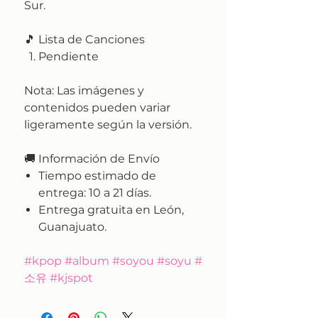
Sur.
🎵 Lista de Canciones
Pendiente
Nota:
Las imágenes y
contenidos pueden variar
ligeramente según la versión.
🚚
Información de Envío
Tiempo estimado de
entrega:
10 a 21 días.
Entrega gratuita en León,
Guanajuato.
#kpop #album #soyou #soyu #
소유 #kjspot