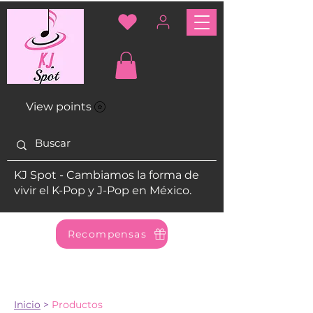
View points
KJ Spot - Cambiamos la forma de
vivir el K-Pop y J-Pop en México.
Recompensas
Inicio
>
Productos