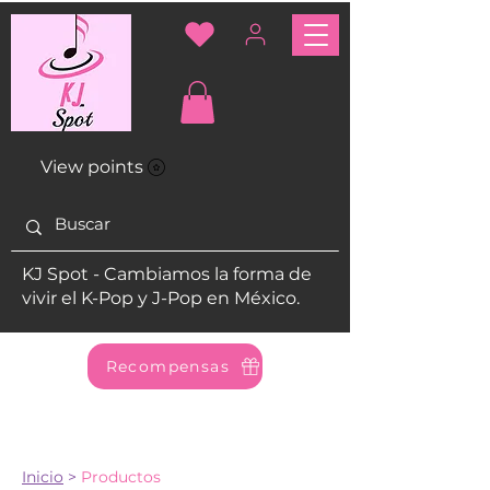
View points
KJ Spot - Cambiamos la forma de
vivir el K-Pop y J-Pop en México.
Recompensas
Inicio
>
Productos