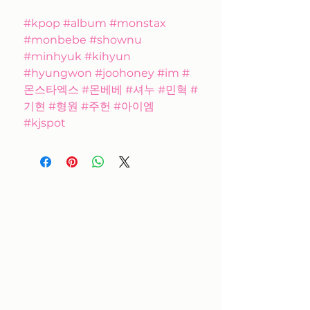
#kpop #album #monstax
#monbebe #shownu
#minhyuk #kihyun
#hyungwon #joohoney #im #
몬스타엑스 #몬베베 #셔누 #민혁 #
기현 #형원 #주헌 #아이엠
#kjspot