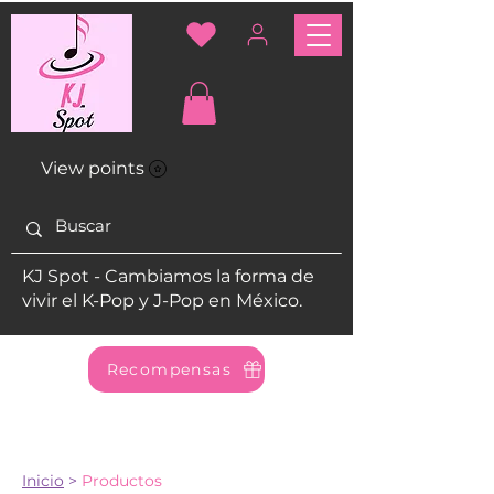
View points
KJ Spot - Cambiamos la forma de
vivir el K-Pop y J-Pop en México.
Recompensas
Inicio
>
Productos