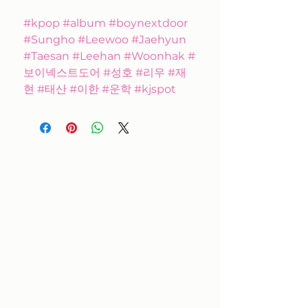
#kpop #album #boynextdoor
#Sungho #Leewoo #Jaehyun
#Taesan #Leehan #Woonhak #
보이넥스트도어 #성호 #리우 #재
현 #태산 #이한 #운학 #kjspot