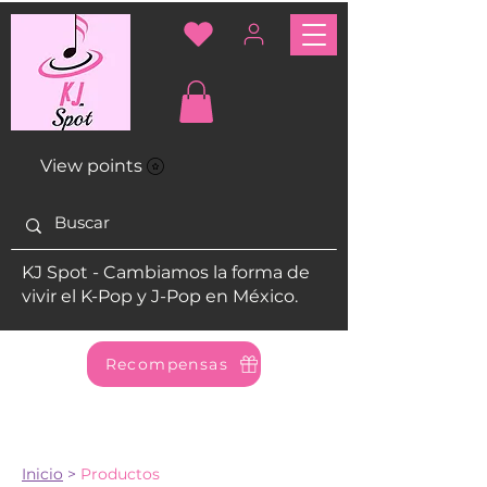
View points
KJ Spot - Cambiamos la forma de
vivir el K-Pop y J-Pop en México.
Recompensas
Inicio
>
Productos