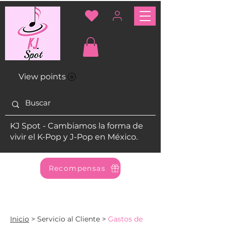
View points
KJ Spot - Cambiamos la forma de
vivir el K-Pop y J-Pop en México.
Recompensas
Inicio
> Servicio al Cliente >
Gastos de