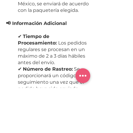
México, se enviará de acuerdo
con la paquetería elegida.
📢 Información Adicional
✔
Tiempo de
Procesamiento:
Los pedidos
regulares se procesan en un
máximo de 2 a 3 días hábiles
antes del envío.
✔
Número de Rastreo:
Se
proporcionará un código de
seguimiento una vez que el
pedido haya sido enviado.
✔
Cobertura:
Envíos a todo
México.
Para cualquier duda sobre envíos,
tiempos de entrega o costos,
puedes contactarnos a través de: