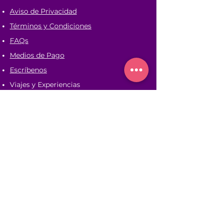
Aviso de Privacidad
Términos y Condiciones
FAQs
Medios de Pago
Escríbenos
Viajes y Experiencias
Contáctanos
(566) 383-
6506
info@starmira-store.com
Pendiente
Síguenos en