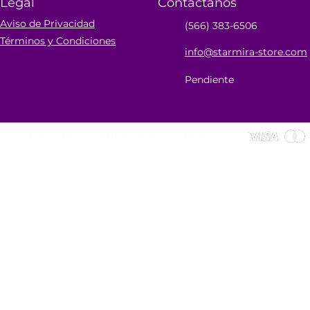
Legal
Contáctanos
Aviso de Privacidad
(566) 383-6506
Términos y Condiciones
info@starmira-store.com
Pendiente
 — K-Pop, J-Pop y cultura asiática en México