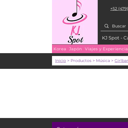
+52 (479)
KJ Spot - C
Korea
Japón
Viajes y Experienci
Inicio
> Productos > Música >
Girlb